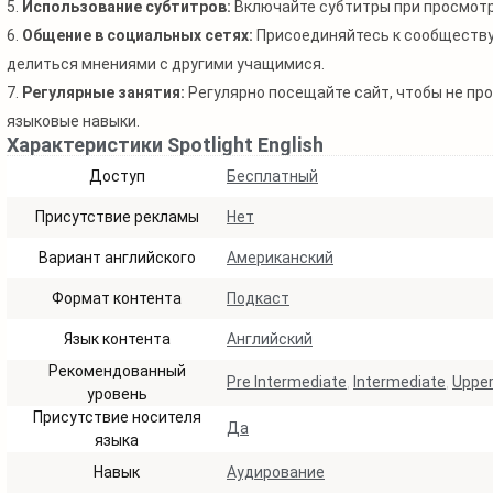
5.
Использование субтитров:
Включайте субтитры при просмотр
6.
Общение в социальных сетях:
Присоединяйтесь к сообществу 
делиться мнениями с другими учащимися.
7.
Регулярные занятия:
Регулярно посещайте сайт, чтобы не пр
языковые навыки.
Характеристики Spotlight English
Доступ
Бесплатный
Присутствие рекламы
Нет
Вариант английского
Американский
Формат контента
Подкаст
Язык контента
Английский
Рекомендованный
Pre Intermediate
,
Intermediate
,
Upper
уровень
Присутствие носителя
Да
языка
Навык
Аудирование