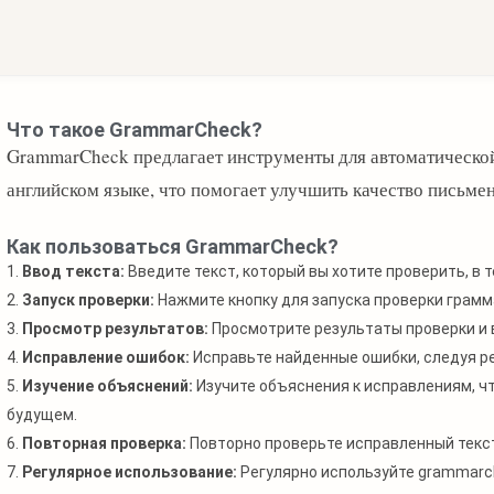
Что такое GrammarCheck?
GrammarCheck предлагает инструменты для автоматической 
английском языке, что помогает улучшить качество письме
Как пользоваться GrammarCheck?
1.
Ввод текста:
Введите текст, который вы хотите проверить, в т
2.
Запуск проверки:
Нажмите кнопку для запуска проверки грамм
3.
Просмотр результатов:
Просмотрите результаты проверки и 
4.
Исправление ошибок:
Исправьте найденные ошибки, следуя р
5.
Изучение объяснений:
Изучите объяснения к исправлениям, чт
будущем.
6.
Повторная проверка:
Повторно проверьте исправленный текст
7.
Регулярное использование:
Регулярно используйте grammarch