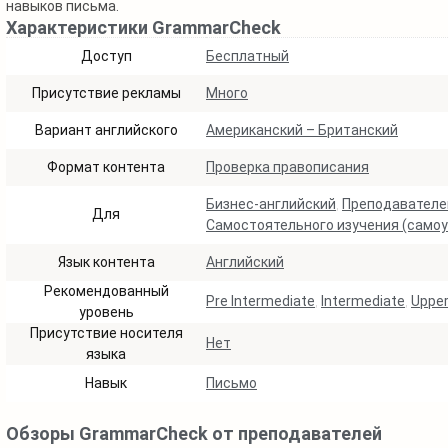
навыков письма.
Характеристики GrammarCheck
Доступ
Бесплатный
Присутствие рекламы
Много
Вариант английского
Американский – Британский
Формат контента
Проверка правописания
Бизнес-английский
,
Преподавателе
Для
Самостоятельного изучения (самоу
Язык контента
Английский
Рекомендованный
Pre Intermediate
,
Intermediate
,
Upper
уровень
Присутствие носителя
Нет
языка
Навык
Письмо
Обзоры GrammarCheck от преподавателей