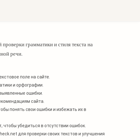
Sign in with Google
проверки грамматики и стиля текста на
нной речи.
екстовое поле на сайте.
атики и орфографии.
выявленные ошибки.
екомендациям сайта.
обы понять свои ошибки и избежать их в
, чтобы убедиться в отсутствии ошибок.
eck.net для проверки своих текстов и улучшения