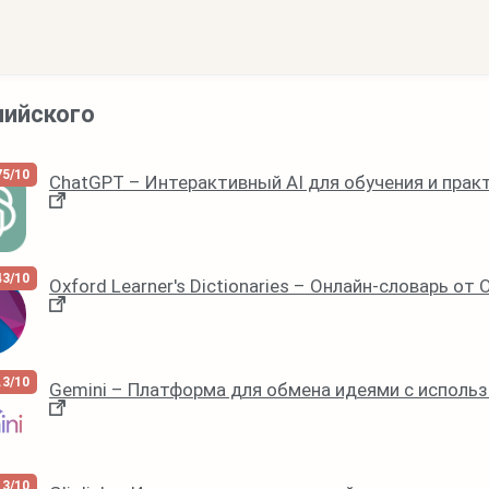
лийского
75/10
ChatGPT – Интерактивный AI для обучения и прак
43/10
Oxford Learner's Dictionaries – Онлайн-словарь от 
.3/10
Gemini – Платформа для обмена идеями с использ
13/10