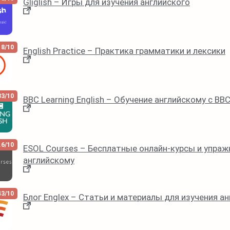
Gliglish – Игры для изучения английского
8/10
English Practice – Практика грамматики и лексики
83/10
BBC Learning English – Обучение английскому с BB
.6/10
ESOL Courses – Бесплатные онлайн-курсы и упраж
английскому
43/10
Блог Englex – Статьи и материалы для изучения а