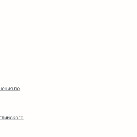
C
нения по
нглийского