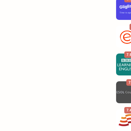
7.
7
7.