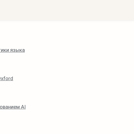
Sign in with Google
тики языка
Oxford
ованием AI